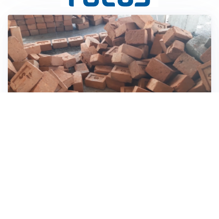
INVESTIMENTI, IMMOBILIARE E RISPARMIO
Investire nel mattone conviene ancora? Opportunità e
prospettive del mercato immobiliare
ASTRONOMIA, SCIENZA E CURIOSITÀ
Eclissi solare: lo spettacolo del cielo che affascina
l’umanità da secoli