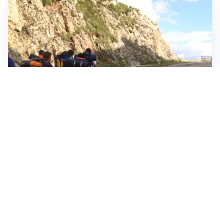
ESCURSIONI, NATURA E SICUREZZA
Escursioni estive: come vivere la montagna in
sicurezza
INVESTIMENTI, IMMOBILIARE E RISPARMIO
Investire nel mattone conviene ancora? Opportunità e
prospettive del mercato immobiliare
ASTRONOMIA, SCIENZA E CURIOSITÀ
Eclissi solare: lo spettacolo del cielo che affascina
l’umanità da secoli