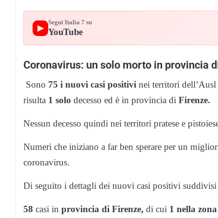
Segui Italia 7 su
▶
YouTube
Coronavirus: un solo morto in provincia d
Sono
75 i
nuovi
casi positivi
nei territori dell’Au
risulta
1 solo
decesso ed è in provincia di
Firenze.
Nessun decesso quindi nei territori pratese e pistoies
Numeri che iniziano a far ben sperare per un miglio
coronavirus.
Di seguito i dettagli dei nuovi casi positivi suddivi
58
casi in
provincia di Firenze,
di cui
1 nella zona