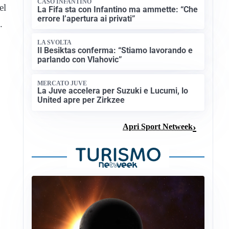
CASO INFANTINO
el
La Fifa sta con Infantino ma ammette: “Che
errore l’apertura ai privati”
.
LA SVOLTA
Il Besiktas conferma: “Stiamo lavorando e
parlando con Vlahovic”
MERCATO JUVE
La Juve accelera per Suzuki e Lucumi, lo
United apre per Zirkzee
Apri Sport Netweek