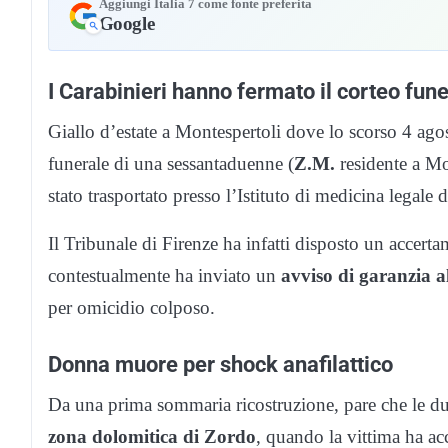
Aggiungi Italia 7 come fonte preferita
Google
I Carabinieri hanno fermato il corteo fun
Giallo d’estate a Montespertoli dove lo scorso 4 agost
funerale di una sessantaduenne (
Z.M.
residente a Mon
stato trasportato presso l’Istituto di medicina legale d
Il Tribunale di Firenze ha infatti disposto un accert
contestualmente ha inviato un
avviso di garanzia a
per omicidio colposo.
Donna muore per shock anafilattico
Da una prima sommaria ricostruzione, pare che le d
zona dolomitica di Zordo
, quando la vittima ha a