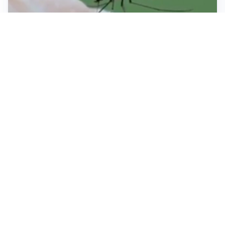
ESTATE, SALUTE E PREVENZIONE
Punture di insetti: come difendersi e cosa fare per
evitare complicazioni
ESCURSIONI, NATURA E SICUREZZA
Escursioni estive: come vivere la montagna in
sicurezza
INVESTIMENTI, IMMOBILIARE E RISPARMIO
Investire nel mattone conviene ancora? Opportunità e
prospettive del mercato immobiliare
Tutti i focus