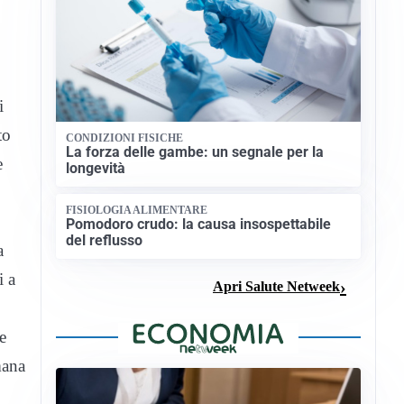
i
to
CONDIZIONI FISICHE
La forza delle gambe: un segnale per la
e
longevità
FISIOLOGIA ALIMENTARE
Pomodoro crudo: la causa insospettabile
del reflusso
a
i a
Apri Salute Netweek
e
mana