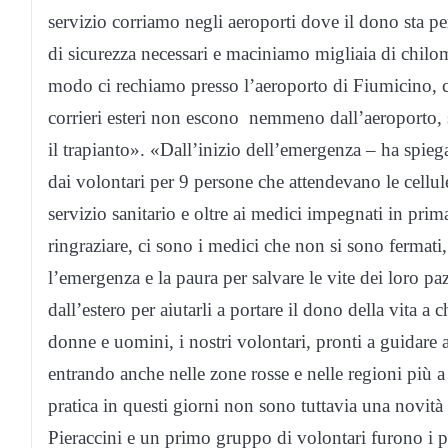
servizio corriamo negli aeroporti dove il dono sta per
di sicurezza necessari e maciniamo migliaia di chilom
modo ci rechiamo presso l’aeroporto di Fiumicino, ch
corrieri esteri non escono nemmeno dall’aeroporto, si
il trapianto». «Dall’inizio dell’emergenza – ha spiega
dai volontari per 9 persone che attendevano le cellule 
servizio sanitario e oltre ai medici impegnati in pri
ringraziare, ci sono i medici che non si sono fermat
l’emergenza e la paura per salvare le vite dei loro pa
dall’estero per aiutarli a portare il dono della vita 
donne e uomini, i nostri volontari, pronti a guidare
entrando anche nelle zone rosse e nelle regioni più a 
pratica in questi giorni non sono tuttavia una novità p
Pieraccini e un primo gruppo di volontari furono i p