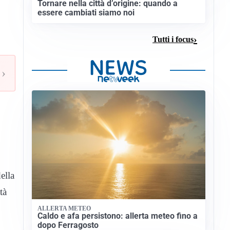
Tornare nella città d’origine: quando a
essere cambiati siamo noi
Tutti i focus
›
ella
tà
ALLERTA METEO
Caldo e afa persistono: allerta meteo fino a
dopo Ferragosto