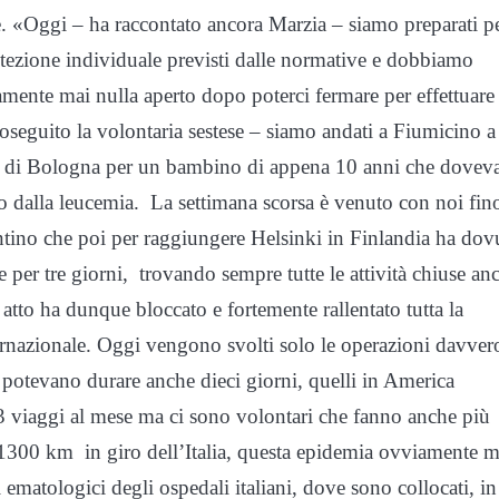
one. «Oggi – ha raccontato ancora Marzia – siamo preparati p
rotezione individuale previsti dalle normative e dobbiamo
mente mai nulla aperto dopo poterci fermare per effettuare 
seguito la volontaria sestese – siamo andati a Fiumicino a
le di Bologna per un bambino di appena 10 anni che dovev
tto dalla leucemia. La settimana scorsa è venuto con noi fin
tino che poi per raggiungere Helsinki in Finlandia ha dov
 per tre giorni, trovando sempre tutte le attività chiuse an
 atto ha dunque bloccato e fortemente rallentato tutta la
internazionale. Oggi vengono svolti solo le operazioni davver
ro potevano durare anche dieci giorni, quelli in America
3 viaggi al mese ma ci sono volontari che fanno anche più
1300 km in giro dell’Italia, questa epidemia ovviamente m
ematologici degli ospedali italiani, dove sono collocati, in