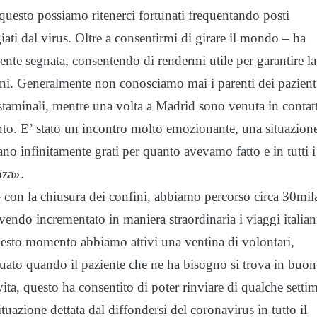
er questo possiamo ritenerci fortunati frequentando posti
ati dal virus. Oltre a consentirmi di girare il mondo – ha
nte segnata, consentendo di rendermi utile per garantire la
ini. Generalmente non conosciamo mai i parenti dei pazient
e staminali, mentre una volta a Madrid sono venuta in contat
anto. E’ stato un incontro molto emozionante, una situazion
ano infinitamente grati per quanto avevamo fatto e in tutti i
nza».
– con la chiusura dei confini, abbiamo percorso circa 30mil
avendo incrementato in maniera straordinaria i viaggi italian
uesto momento abbiamo attivi una ventina di volontari,
ttuato quando il paziente che ne ha bisogno si trova in buon
ita, questo ha consentito di poter rinviare di qualche setti
situazione dettata dal diffondersi del coronavirus in tutto il