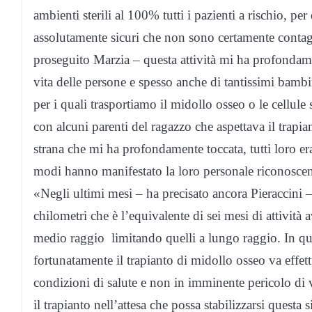
ambienti sterili al 100% tutti i pazienti a rischio, p
assolutamente sicuri che non sono certamente contagi
proseguito Marzia – questa attività mi ha profondame
vita delle persone e spesso anche di tantissimi bamb
per i quali trasportiamo il midollo osseo o le cellul
con alcuni parenti del ragazzo che aspettava il trapi
strana che mi ha profondamente toccata, tutti loro er
modi hanno manifestato la loro personale riconosce
«Negli ultimi mesi – ha precisato ancora Pieraccini 
chilometri che è l’equivalente di sei mesi di attività 
medio raggio limitando quelli a lungo raggio. In q
fortunatamente il trapianto di midollo osseo va effe
condizioni di salute e non in imminente pericolo di v
il trapianto nell’attesa che possa stabilizzarsi questa 