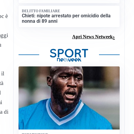
DELITTO FAMILIARE
pc è
Chieti: nipote arrestato per omicidio della
nonna di 89 anni
aggi
Apri News Netweek
ù
il
tà
d
i
a di