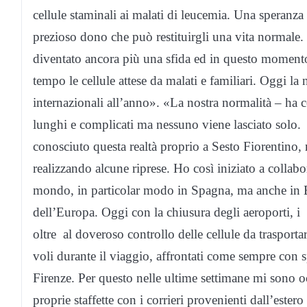
cellule staminali ai malati di leucemia. Una speran
prezioso dono che può restituirgli una vita normale. C
diventato ancora più una sfida ed in questo momento 
tempo le cellule attese da malati e familiari. Oggi l
internazionali all’anno». «La nostra normalità – ha c
lunghi e complicati ma nessuno viene lasciato solo. I
conosciuto questa realtà proprio a Sesto Fiorentino
realizzando alcune riprese. Ho così iniziato a collabora
mondo, in particolar modo in Spagna, ma anche in Bras
dell’Europa. Oggi con la chiusura degli aeroporti, i
oltre al doveroso controllo delle cellule da trasport
voli durante il viaggio, affrontati come sempre con sp
Firenze. Per questo nelle ultime settimane mi sono oc
proprie staffette con i corrieri provenienti dall’este