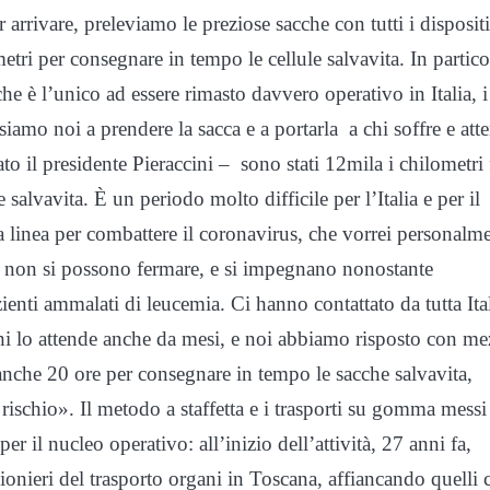
 arrivare, preleviamo le preziose sacche con tutti i disposit
etri per consegnare in tempo le cellule salvavita. In partico
e è l’unico ad essere rimasto davvero operativo in Italia, i
amo noi a prendere la sacca e a portarla a chi soffre e att
to il presidente Pieraccini – sono stati 12mila i chilometri f
salvavita. È un periodo molto difficile per l’Italia e per il
ma linea per combattere il coronavirus, che vorrei personalm
i, non si possono fermare, e si impegnano nonostante
zienti ammalati di leucemia. Ci hanno contattato da tutta Ital
a chi lo attende anche da mesi, e noi abbiamo risposto con me
 anche 20 ore per consegnare in tempo le sacche salvavita,
rischio». Il metodo a staffetta e i trasporti su gomma messi
er il nucleo operativo: all’inizio dell’attività, 27 anni fa,
ionieri del trasporto organi in Toscana, affiancando quelli 