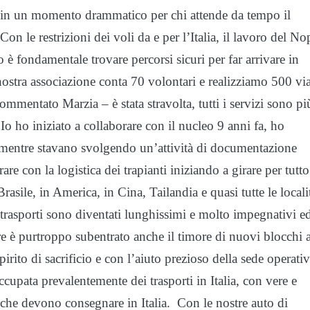
za in un momento drammatico per chi attende da tempo il
on le restrizioni dei voli da e per l’Italia, il lavoro del No
è fondamentale trovare percorsi sicuri per far arrivare in
a nostra associazione conta 70 volontari e realizziamo 500 vi
ommentato Marzia – è stata stravolta, tutti i servizi sono pi
o ho iniziato a collaborare con il nucleo 9 anni fa, ho
, mentre stavano svolgendo un’attività di documentazione
re con la logistica dei trapianti iniziando a girare per tutto 
ile, in America, in Cina, Tailandia e quasi tutte le locali
 trasporti sono diventati lunghissimi e molto impegnativi e
are è purtroppo subentrato anche il timore di nuovi blocchi a
irito di sacrificio e con l’aiuto prezioso della sede operativ
cupata prevalentemente dei trasporti in Italia, con vere e
ro che devono consegnare in Italia. Con le nostre auto di