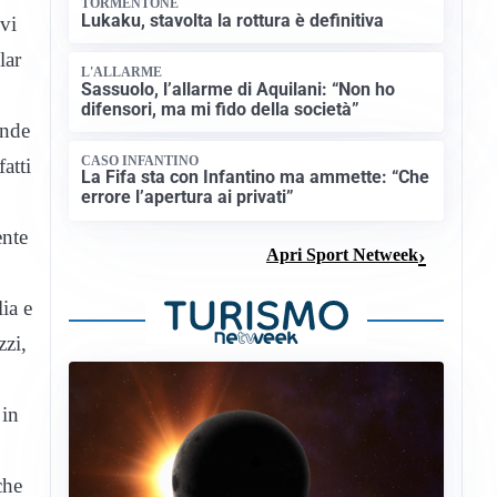
TORMENTONE
Lukaku, stavolta la rottura è definitiva
ivi
lar
L'ALLARME
Sassuolo, l’allarme di Aquilani: “Non ho
difensori, ma mi fido della società”
ende
CASO INFANTINO
atti
La Fifa sta con Infantino ma ammette: “Che
errore l’apertura ai privati”
ente
Apri Sport Netweek
ia e
zzi,
 in
che