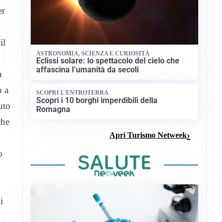
er
il
ASTRONOMIA, SCIENZA E CURIOSITÀ
Eclissi solare: lo spettacolo del cielo che
affascina l’umanità da secoli
a
o a
SCOPRI L'ENTROTERRA
Scopri i 10 borghi imperdibili della
uto
Romagna
che
Apri Turismo Netweek
o
i