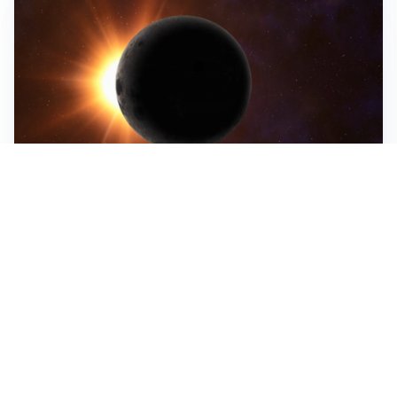
ASTRONOMIA, SCIENZA E CURIOSITÀ
Eclissi solare: lo spettacolo del cielo che affascina
l’umanità da secoli
IMPRESE, PIANIFICAZIONE E BILANCI
Piano economico d’impresa e bilancio al 30 giugno:
strumenti strategici per crescere
EMOZIONI, IDENTITÀ E RITORNI
Tornare nella città d’origine: quando a essere cambiati
siamo noi