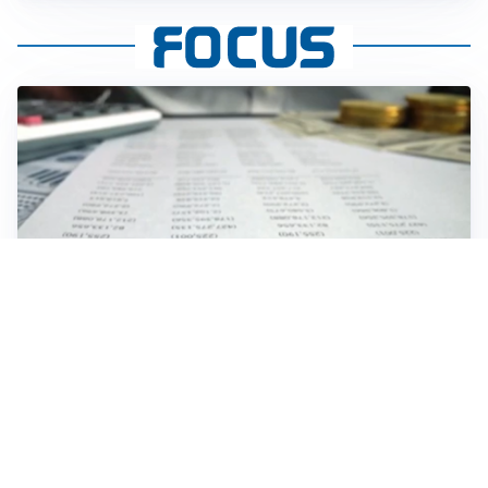
IMPRESE, PIANIFICAZIONE E BILANCI
Piano economico d’impresa e bilancio al 30 giugno:
strumenti strategici per crescere
EMOZIONI, IDENTITÀ E RITORNI