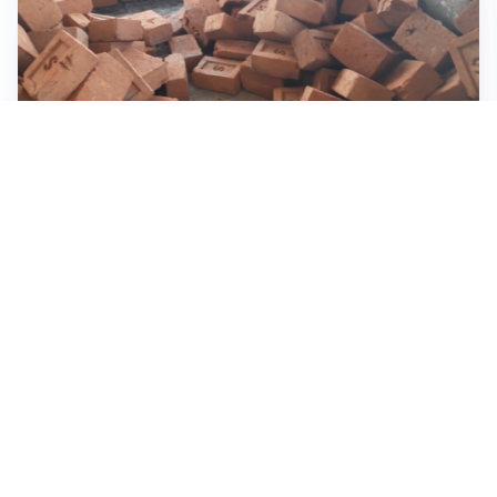
INVESTIMENTI, IMMOBILIARE E RISPARMIO
Investire nel mattone conviene ancora? Opportunità e
prospettive del mercato immobiliare
ASTRONOMIA, SCIENZA E CURIOSITÀ
Eclissi solare: lo spettacolo del cielo che affascina
l’umanità da secoli
IMPRESE, PIANIFICAZIONE E BILANCI
Piano economico d’impresa e bilancio al 30 giugno:
strumenti strategici per crescere