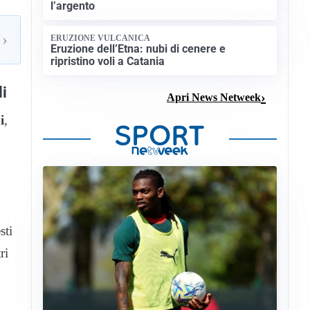
l’argento
›
ERUZIONE VULCANICA
Eruzione dell’Etna: nubi di cenere e
ripristino voli a Catania
li
Apri News Netweek
i
,
sti
ri