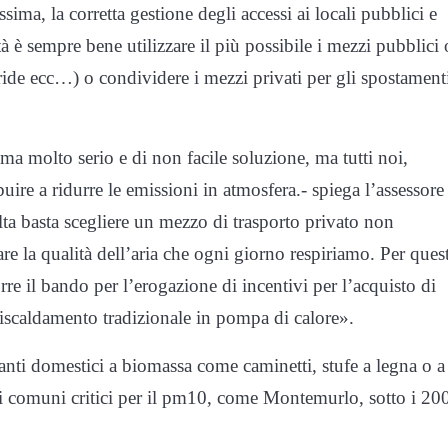
sima, la corretta gestione degli accessi ai locali pubblici e
tà è sempre bene utilizzare il più possibile i mezzi pubblici 
bride ecc…) o condividere i mezzi privati per gli spostament
a molto serio e di non facile soluzione, ma tutti noi,
uire a ridurre le emissioni in atmosfera.- spiega l’assessore
ta basta scegliere un mezzo di trasporto privato non
e la qualità dell’aria che ogni giorno respiriamo. Per ques
e il bando per l’erogazione di incentivi per l’acquisto di
 riscaldamento tradizionale in pompa di calore».
nti domestici a biomassa come caminetti, stufe a legna o a
 nei comuni critici per il pm10, come Montemurlo, sotto i 20