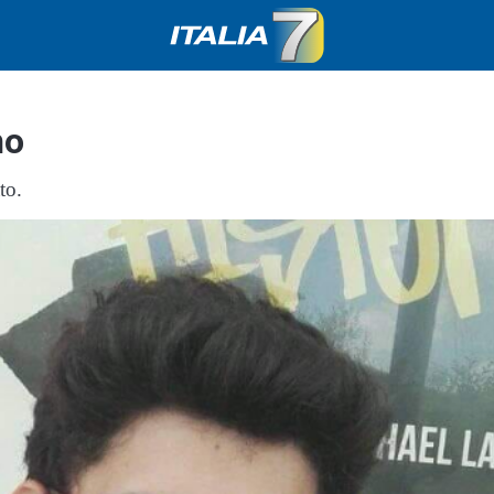
no
to.