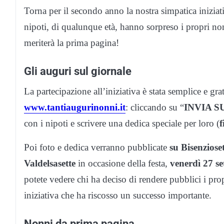
Torna per il secondo anno la nostra simpatica inizia
nipoti, di qualunque età, hanno sorpreso i propri non
meriterà la prima pagina!
Gli auguri sul giornale
La partecipazione all’iniziativa è stata semplice e gra
www.tantiaugurinonni.it
: cliccando su “
INVIA S
con i nipoti e scrivere una dedica speciale per loro (
f
Poi foto e dedica verranno pubblicate
su Bisenzioset
Valdelsasette
in occasione della festa,
venerdì 27 s
potete vedere chi ha deciso di rendere pubblici i pro
iniziativa che ha riscosso un successo importante.
Nonni da prima pagina