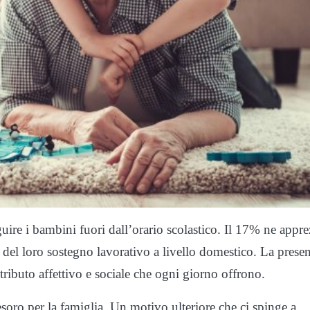
ire i bambini fuori dall’orario scolastico. Il 17% ne appre
a del loro sostegno lavorativo a livello domestico. La prese
tributo affettivo e sociale che ogni giorno offrono.
soro per la famiglia. Un motivo ulteriore che ci spinge a