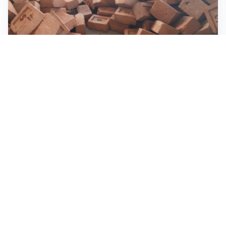
INVESTIMENTI, IMMOBILIARE E RISPARMIO
Investire nel mattone conviene ancora? Opportunità e
prospettive del mercato immobiliare
ASTRONOMIA, SCIENZA E CURIOSITÀ
Eclissi solare: lo spettacolo del cielo che affascina
l’umanità da secoli
IMPRESE, PIANIFICAZIONE E BILANCI
Piano economico d’impresa e bilancio al 30 giugno:
strumenti strategici per crescere
Tutti i focus