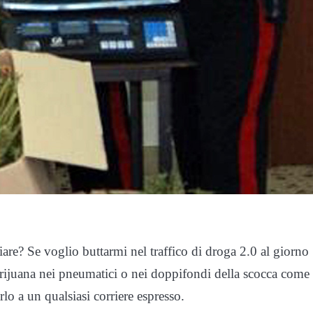
iare? Se voglio buttarmi nel traffico di droga 2.0 al giorno
rijuana nei pneumatici o nei doppifondi della scocca come
lo a un qualsiasi corriere espresso.