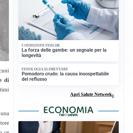
CONDIZIONI FISICHE
La forza delle gambe: un segnale per la
longevità
FISIOLOGIA ALIMENTARE
cuni
Pomodoro crudo: la causa insospettabile
del reflusso
e di
ltimi
Apri Salute Netweek
 una
utore
n ce