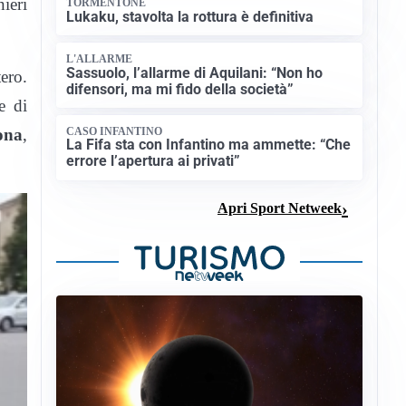
nieri
TORMENTONE
Lukaku, stavolta la rottura è definitiva
L'ALLARME
Sassuolo, l’allarme di Aquilani: “Non ho
tero.
difensori, ma mi fido della società”
e di
ona
,
CASO INFANTINO
La Fifa sta con Infantino ma ammette: “Che
errore l’apertura ai privati”
Apri Sport Netweek