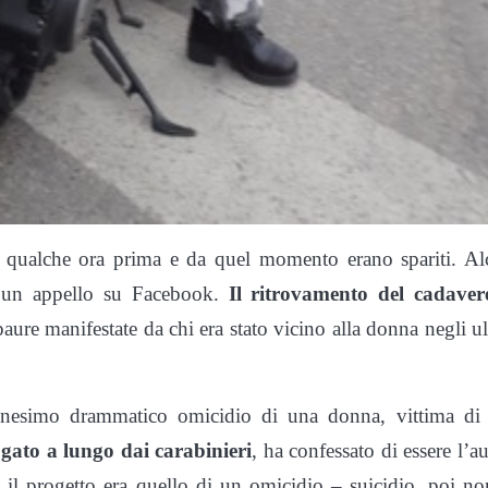
 qualche ora prima e da quel momento erano spariti. Al
to un appello su Facebook.
Il ritrovamento del cadaver
paure manifestate da chi era stato vicino alla donna negli u
ennesimo drammatico omicidio di una donna, vittima di
gato a lungo dai carabinieri
, ha confessato di essere l’a
 il progetto era quello di un omicidio – suicidio, poi no