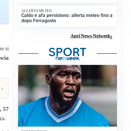
ALLERTA METEO
Caldo e afa persistono: allerta meteo fino a
dopo Ferragosto
Apri News Netweek
he si
ncia
›
, 57
za.