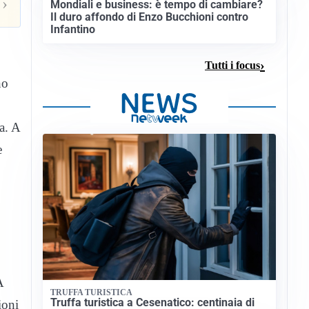
›
Mondiali e business: è tempo di cambiare?
Il duro affondo di Enzo Bucchioni contro
Infantino
Tutti i focus
no
a. A
e
A
TRUFFA TURISTICA
Truffa turistica a Cesenatico: centinaia di
ioni