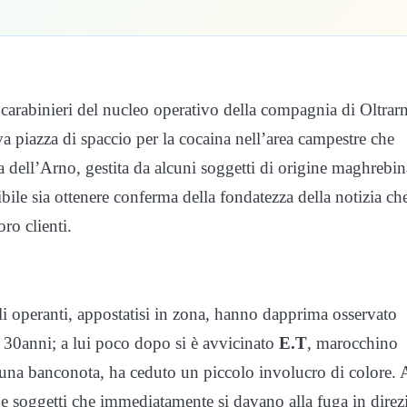
 i carabinieri del nucleo operativo della compagnia di Oltrar
 piazza di spaccio per la cocaina nell’area campestre che
a dell’Arno, gestita da alcuni soggetti di origine maghrebin
sibile sia ottenere conferma della fondatezza della notizia ch
ro clienti.
li operanti, appostatisi in zona, hanno dapprima osservato
i 30anni; a lui poco dopo si è avvicinato
E.T
, marocchino
una banconota, ha ceduto un piccolo involucro di colore. 
 due soggetti che immediatamente si davano alla fuga in direz