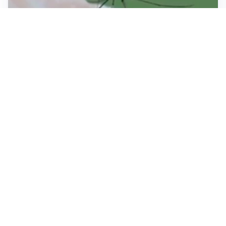
ESTATE, SALUTE E PREVENZIONE
Punture di insetti: come difendersi e cosa fare per
evitare complicazioni
ESCURSIONI, NATURA E SICUREZZA
Escursioni estive: come vivere la montagna in
sicurezza
INVESTIMENTI, IMMOBILIARE E RISPARMIO
Investire nel mattone conviene ancora? Opportunità e
prospettive del mercato immobiliare
Tutti i focus