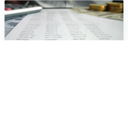
IMPRESE, PIANIFICAZIONE E BILANCI
Piano economico d’impresa e bilancio al 30 giugno:
strumenti strategici per crescere
EMOZIONI, IDENTITÀ E RITORNI
Tornare nella città d’origine: quando a essere cambiati
siamo noi
FIFA, MONDIALI E GOVERNANCE DEL CALCIO