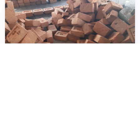
INVESTIMENTI, IMMOBILIARE E RISPARMIO
Investire nel mattone conviene ancora? Opportunità e
prospettive del mercato immobiliare
ASTRONOMIA, SCIENZA E CURIOSITÀ
Eclissi solare: lo spettacolo del cielo che affascina
l’umanità da secoli
IMPRESE, PIANIFICAZIONE E BILANCI
Piano economico d’impresa e bilancio al 30 giugno: