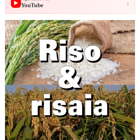
›
▶
YouTube