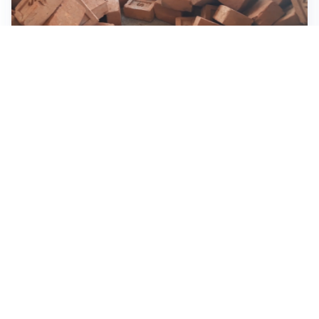
INVESTIMENTI, IMMOBILIARE E RISPARMIO
Investire nel mattone conviene ancora? Opportunità e
prospettive del mercato immobiliare
ASTRONOMIA, SCIENZA E CURIOSITÀ
Eclissi solare: lo spettacolo del cielo che affascina
l’umanità da secoli
IMPRESE, PIANIFICAZIONE E BILANCI
Piano economico d’impresa e bilancio al 30 giugno:
strumenti strategici per crescere
Tutti i focus