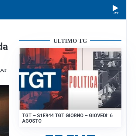
LIVE
ULTIMO TG
da
per
TGT – S1E944 TGT GIORNO – GIOVEDI’ 6
AGOSTO