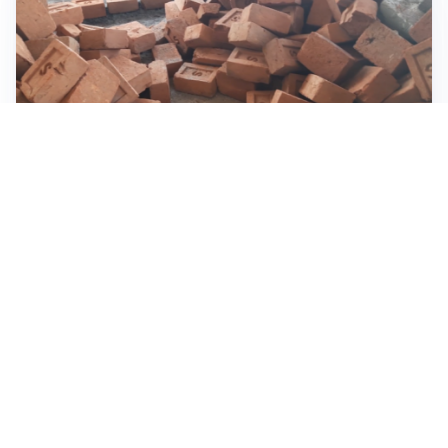
INVESTIMENTI, IMMOBILIARE E RISPARMIO
Investire nel mattone conviene ancora? Opportunità e
prospettive del mercato immobiliare
ASTRONOMIA, SCIENZA E CURIOSITÀ
Eclissi solare: lo spettacolo del cielo che affascina
l’umanità da secoli
IMPRESE, PIANIFICAZIONE E BILANCI
Piano economico d’impresa e bilancio al 30 giugno:
strumenti strategici per crescere