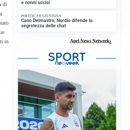
e nonni uccisi
a di
a
POLITICA E GIUSTIZIA
Caso Delmastro, Nordio difende la
tato
segretezza delle chat
Due
Apri News Netweek
ti in