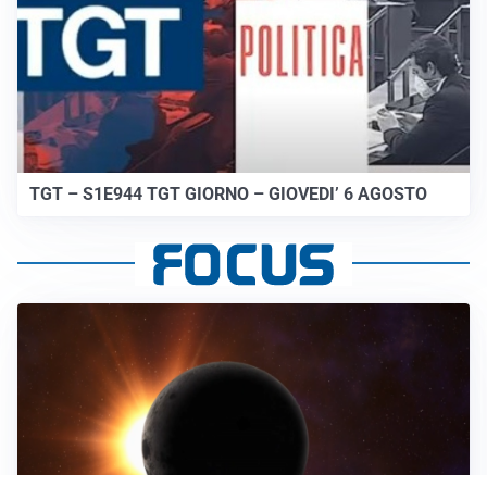
TGT – S1E944 TGT GIORNO – GIOVEDI’ 6 AGOSTO