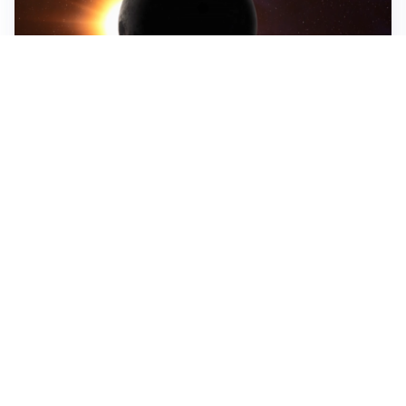
ASTRONOMIA, SCIENZA E CURIOSITÀ
Eclissi solare: lo spettacolo del cielo che affascina
l’umanità da secoli
IMPRESE, PIANIFICAZIONE E BILANCI
Piano economico d’impresa e bilancio al 30 giugno:
strumenti strategici per crescere
EMOZIONI, IDENTITÀ E RITORNI
Tornare nella città d’origine: quando a essere cambiati
siamo noi
Tutti i focus