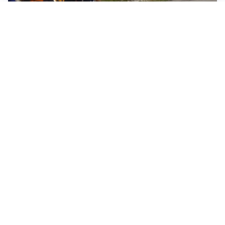
ESCURSIONI, NATURA E SICUREZZA
Escursioni estive: come vivere la montagna in
sicurezza
INVESTIMENTI, IMMOBILIARE E RISPARMIO
Investire nel mattone conviene ancora? Opportunità e
prospettive del mercato immobiliare
ASTRONOMIA, SCIENZA E CURIOSITÀ
Eclissi solare: lo spettacolo del cielo che affascina
l’umanità da secoli
Tutti i focus