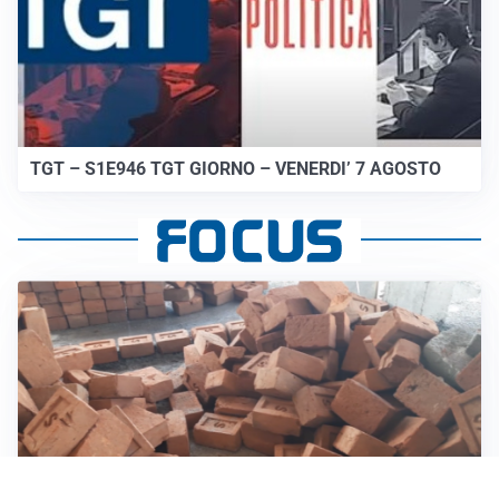
TGT – S1E946 TGT GIORNO – VENERDI’ 7 AGOSTO