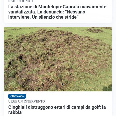
RAID DI IGNOTI
La stazione di Montelupo-Capraia nuovamente
vandalizzata. La denuncia: “Nessuno
interviene. Un silenzio che stride”
CRONACA
URGE UN INTERVENTO
Cinghiali distruggono ettari di campi da golf: la
rabbia