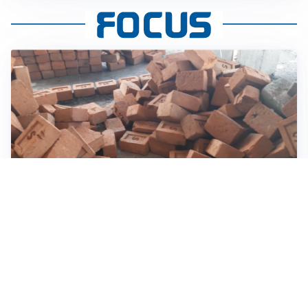
INVESTIMENTI, IMMOBILIARE E RISPARMIO
Investire nel mattone conviene ancora? Opportunità e
prospettive del mercato immobiliare
ASTRONOMIA, SCIENZA E CURIOSITÀ
Eclissi solare: lo spettacolo del cielo che affascina