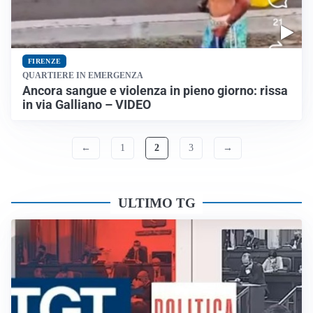
FIRENZE
QUARTIERE IN EMERGENZA
Ancora sangue e violenza in pieno giorno: rissa
in via Galliano – VIDEO
←
1
2
3
→
ULTIMO TG