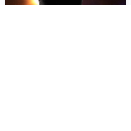
ASTRONOMIA, SCIENZA E CURIOSITÀ
Eclissi solare: lo spettacolo del cielo che affascina
l’umanità da secoli
IMPRESE, PIANIFICAZIONE E BILANCI
Piano economico d’impresa e bilancio al 30 giugno:
strumenti strategici per crescere
EMOZIONI, IDENTITÀ E RITORNI
Tornare nella città d’origine: quando a essere cambiati
siamo noi
Tutti i focus