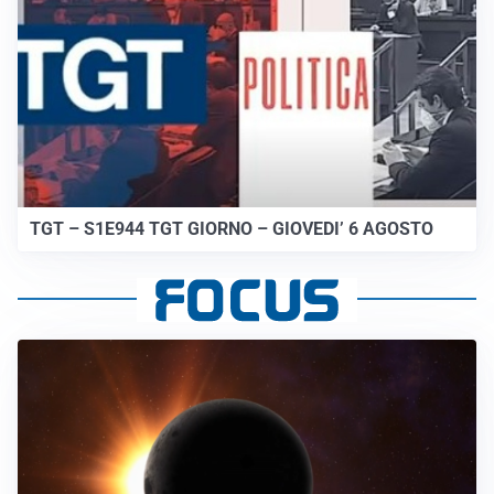
TGT – S1E944 TGT GIORNO – GIOVEDI’ 6 AGOSTO