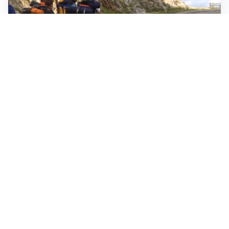
ESCURSIONI, NATURA E SICUREZZA
Escursioni estive: come vivere la montagna in
sicurezza
INVESTIMENTI, IMMOBILIARE E RISPARMIO
Investire nel mattone conviene ancora? Opportunità e
prospettive del mercato immobiliare
ASTRONOMIA, SCIENZA E CURIOSITÀ
Eclissi solare: lo spettacolo del cielo che affascina
l’umanità da secoli
Tutti i focus