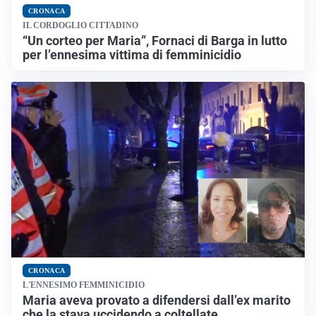
CRONACA
IL CORDOGLIO CITTADINO
“Un corteo per Maria”, Fornaci di Barga in lutto
per l’ennesima vittima di femminicidio
CRONACA
L'ENNESIMO FEMMINICIDIO
Maria aveva provato a difendersi dall’ex marito
che la stava uccidendo a coltellate