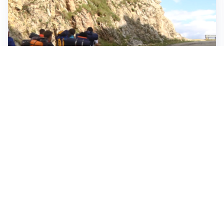
ESCURSIONI, NATURA E SICUREZZA
Escursioni estive: come vivere la montagna in
sicurezza
INVESTIMENTI, IMMOBILIARE E RISPARMIO
Investire nel mattone conviene ancora? Opportunità e
prospettive del mercato immobiliare
ASTRONOMIA, SCIENZA E CURIOSITÀ
Eclissi solare: lo spettacolo del cielo che affascina
l’umanità da secoli