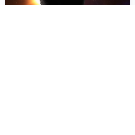
ASTRONOMIA, SCIENZA E CURIOSITÀ
Eclissi solare: lo spettacolo del cielo che affascina
l’umanità da secoli
IMPRESE, PIANIFICAZIONE E BILANCI
Piano economico d’impresa e bilancio al 30 giugno:
strumenti strategici per crescere
EMOZIONI, IDENTITÀ E RITORNI
Tornare nella città d’origine: quando a essere cambiati
siamo noi
Tutti i focus