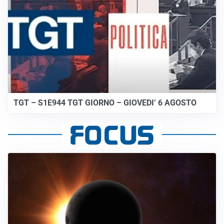
TGT – S1E944 TGT GIORNO – GIOVEDI’ 6 AGOSTO