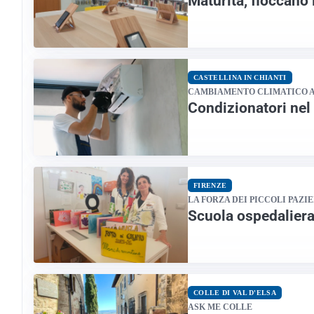
Maturità, fioccano i
CASTELLINA IN CHIANTI
CAMBIAMENTO CLIMATICO 
Condizionatori nel
FIRENZE
LA FORZA DEI PICCOLI PAZI
Scuola ospedaliera
COLLE DI VAL D'ELSA
ASK ME COLLE