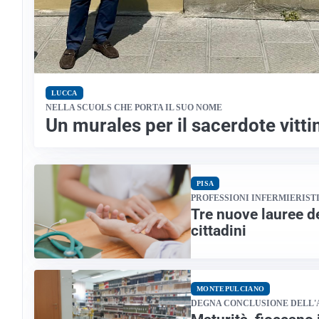
LUCCA
NELLA SCUOLS CHE PORTA IL SUO NOME
Un murales per il sacerdote vitti
PISA
PROFESSIONI INFERMIERIST
Tre nuove lauree de
cittadini
MONTEPULCIANO
DEGNA CONCLUSIONE DELL'