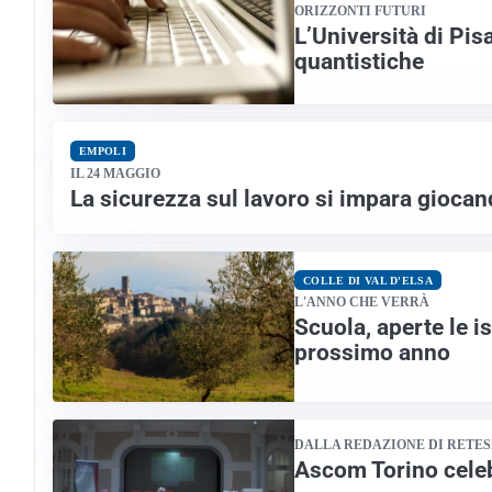
ORIZZONTI FUTURI
L’Università di Pis
quantistiche
EMPOLI
IL 24 MAGGIO
La sicurezza sul lavoro si impara giocand
COLLE DI VAL D'ELSA
L'ANNO CHE VERRÀ
Scuola, aperte le i
prossimo anno
DALLA REDAZIONE DI RETE
Ascom Torino celebr