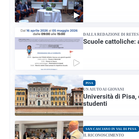
DALLA REDAZIONE DI RETE
Scuole cattoliche: 
PISA
UN AIUTO AI GIOVANI
Università di Pisa,
studenti
SAN CASCIANO IN VAL DI PESA
IL RICONOSCIMENTO