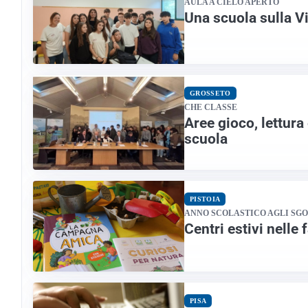
AULA A CIELO APERTO
Una scuola sulla 
GROSSETO
CHE CLASSE
Aree gioco, lettura
scuola
PISTOIA
ANNO SCOLASTICO AGLI SGO
Centri estivi nelle 
PISA