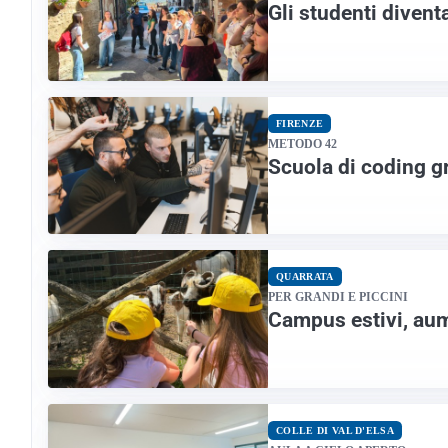
Gli studenti divent
FIRENZE
METODO 42
Scuola di coding gr
QUARRATA
PER GRANDI E PICCINI
Campus estivi, aume
COLLE DI VAL D'ELSA