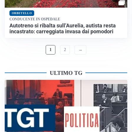
ORBETELLO
CONDUCENTE IN OSPEDALE
Autotreno si ribalta sull’Aurelia, autista resta
incastrato: carreggiata invasa dai pomodori
1
2
→
ULTIMO TG