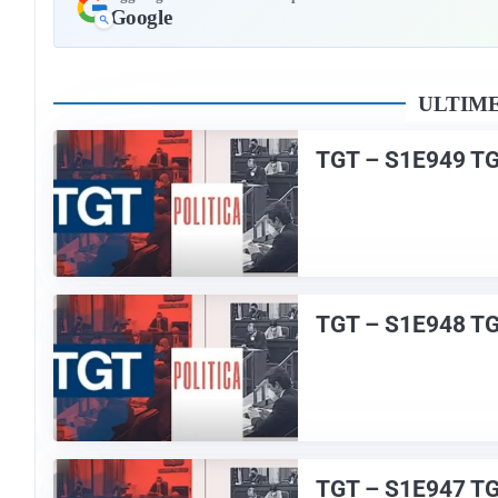
Google
ULTIME
TGT – S1E949 T
TGT – S1E948 T
TGT – S1E947 T