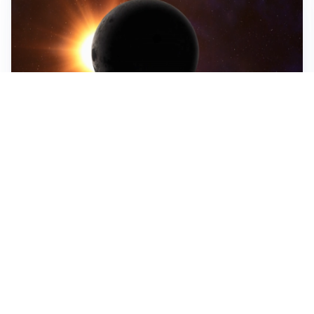
ASTRONOMIA, SCIENZA E CURIOSITÀ
Eclissi solare: lo spettacolo del cielo che affascina
l’umanità da secoli
IMPRESE, PIANIFICAZIONE E BILANCI
Piano economico d’impresa e bilancio al 30 giugno:
strumenti strategici per crescere
EMOZIONI, IDENTITÀ E RITORNI
Tornare nella città d’origine: quando a essere cambiati
siamo noi