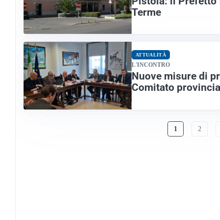
Pistoia: il Prefetto
Terme
ATTUALITÀ
L'INCONTRO
Nuove misure di pr
Comitato provincia
1
2