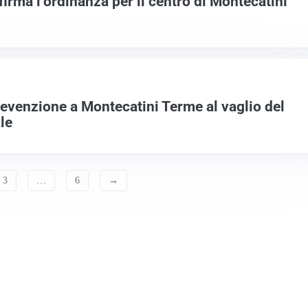
 firma l’ordinanza per il centro di Montecatini
evenzione a Montecatini Terme al vaglio del
le
3
…
6
→