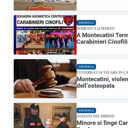
CRONACA
DOMENICA 22 MARZO
A Montecatini Term
Carabinieri Cinofili
CRONACA
CUSTODIA CAUTELARE IN CA
Montecatini, violen
dell’osteopata
CRONACA
ANZIANI NEL MIRINO
Minore si finge Ca