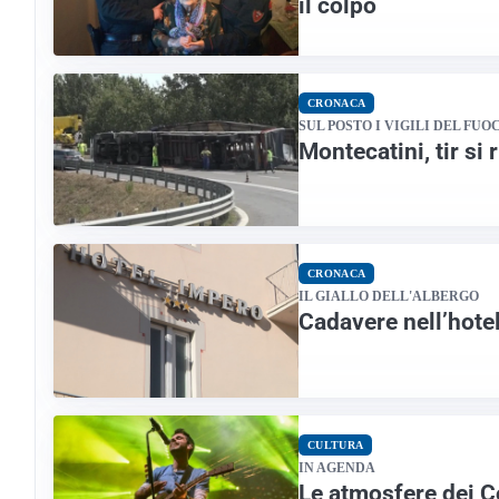
il colpo
CRONACA
SUL POSTO I VIGILI DEL FUO
Montecatini, tir si 
CRONACA
IL GIALLO DELL'ALBERGO
Cadavere nell’hote
CULTURA
IN AGENDA
Le atmosfere dei C