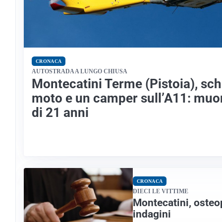
CRONACA
AUTOSTRADA A LUNGO CHIUSA
Montecatini Terme (Pistoia), sch
moto e un camper sull’A11: muo
di 21 anni
CRONACA
DIECI LE VITTIME
Montecatini, osteop
indagini