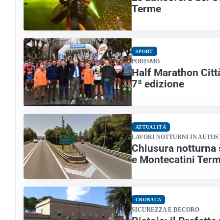
Terme
SPORT
PODISMO
Half Marathon Citt
7ª edizione
ATTUALITÀ
LAVORI NOTTURNI IN AUTO
Chiusura notturna 
e Montecatini Ter
CRONACA
SICUREZZA E DECORO