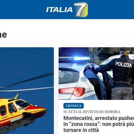
me
CRONACA
SCATTA IL DIVIETO DI DIMORA
Montecatini, arrestato pushe
in “zona rossa”: non potrà più
tornare in città